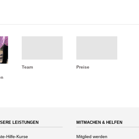
Team
Preise
en
SERE LEISTUNGEN
MITMACHEN & HELFEN
vigation
Navigation
ste-Hilfe-Kurse
Mitglied werden