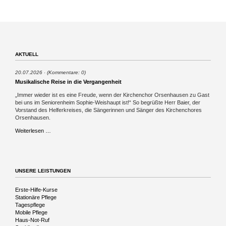
AKTUELL
20.07.2026
(Kommentare: 0)
Musikalische Reise in die Vergangenheit
„Immer wieder ist es eine Freude, wenn der Kirchenchor Orsenhausen zu Gast
bei uns im Seniorenheim Sophie-Weishaupt ist!“ So begrüßte Herr Baier, der
Vorstand des Helferkreises, die Sängerinnen und Sänger des Kirchenchores
Orsenhausen.
Musikalische
Weiterlesen …
Reise
in
die
Vergangenheit
UNSERE LEISTUNGEN
Navigation
Erste-Hilfe-Kurse
überspringen
Stationäre Pflege
Tagespflege
Mobile Pflege
Haus-Not-Ruf