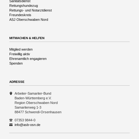
Sanitätsdienst
Rettungshundezug
Rettungs- und Notarztdienst
Freundeskreis
ASJ Oberschwaben Nord
MITMACHEN & HELFEN
Navigation
Mitglied werden
überspringen
Freiwillig aktiv
Ehrenamtlich engagieren
Spenden
ADRESSE
Arbeiter-Samariter-Bund
Baden-Württemberg e.V.
Region Oberschwaben Nord
Samariterweg 1-3
88477 Schwendi-Orsenhausen
07353 9844-0
info@asb-osn.de