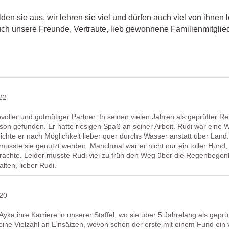
den sie aus, wir lehren sie viel und dürfen auch viel von ihnen 
ch unsere Freunde, Vertraute, lieb gewonnene Familienmitglied
22
evoller und gutmütiger Partner. In seinen vielen Jahren als geprüfter Re
son gefunden. Er hatte riesigen Spaß an seiner Arbeit. Rudi war eine W
chte er nach Möglichkeit lieber quer durchs Wasser anstatt über Land.
usste sie genutzt werden. Manchmal war er nicht nur ein toller Hund,
achte. Leider musste Rudi viel zu früh den Weg über die Regenbogenbr
lten, lieber Rudi.
020
ka ihre Karriere in unserer Staffel, wo sie über 5 Jahrelang als gepr
ef eine Vielzahl an Einsätzen, wovon schon der erste mit einem Fund ein v