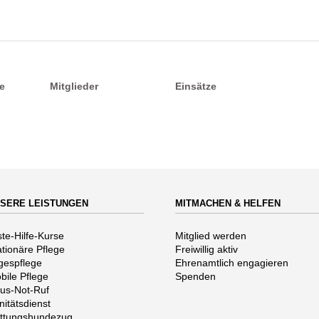
e
Mitglieder
Einsätze
SERE LEISTUNGEN
MITMACHEN & HELFEN
vigation
Navigation
ste-Hilfe-Kurse
Mitglied werden
erspringen
überspringen
ationäre Pflege
Freiwillig aktiv
gespflege
Ehrenamtlich engagieren
bile Pflege
Spenden
us-Not-Ruf
nitätsdienst
ttungshundezug