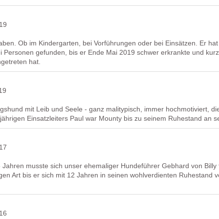
019
haben. Ob im Kindergarten, bei Vorführungen oder bei Einsätzen. Er h
i Personen gefunden, bis er Ende Mai 2019 schwer erkrankte und kur
etreten hat.
19
shund mit Leib und Seele - ganz malitypisch, immer hochmotiviert, die
jährigen Einsatzleiters Paul war Mounty bis zu seinem Ruhestand an seh
017
5 Jahren musste sich unser ehemaliger Hundeführer Gebhard von Billy t
ligen Art bis er sich mit 12 Jahren in seinen wohlverdienten Ruhestand
016