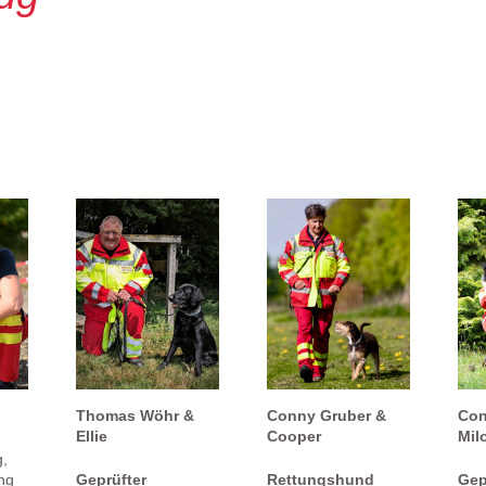
Thomas Wöhr &
Conny Gruber &
Con
Ellie
Cooper
Mil
g,
ng
Geprüfter
Rettungshund
Gep