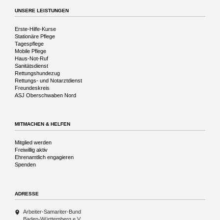
Vergangenheit
UNSERE LEISTUNGEN
Navigation
Erste-Hilfe-Kurse
überspringen
Stationäre Pflege
Tagespflege
Mobile Pflege
Haus-Not-Ruf
Sanitätsdienst
Rettungshundezug
Rettungs- und Notarztdienst
Freundeskreis
ASJ Oberschwaben Nord
MITMACHEN & HELFEN
Navigation
Mitglied werden
überspringen
Freiwillig aktiv
Ehrenamtlich engagieren
Spenden
ADRESSE
Arbeiter-Samariter-Bund
Baden-Württemberg e.V.