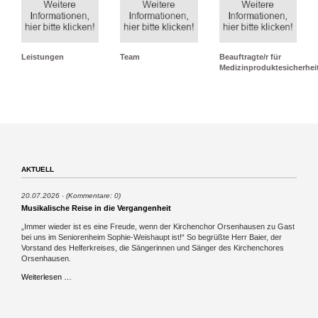
Leistungen
Team
Beauftragte/r für
Medizinproduktesicherhei
AKTUELL
20.07.2026
(Kommentare: 0)
Musikalische Reise in die Vergangenheit
„Immer wieder ist es eine Freude, wenn der Kirchenchor Orsenhausen zu Gast
bei uns im Seniorenheim Sophie-Weishaupt ist!“ So begrüßte Herr Baier, der
Vorstand des Helferkreises, die Sängerinnen und Sänger des Kirchenchores
Orsenhausen.
Musikalische
Weiterlesen …
Reise
in
die