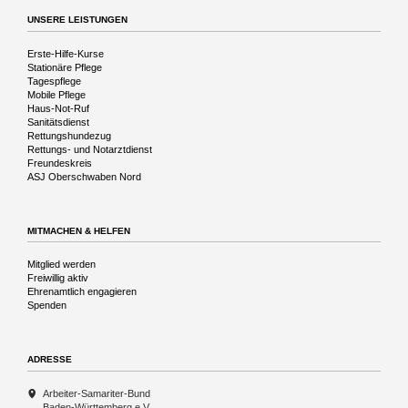
Vergangenheit
UNSERE LEISTUNGEN
Navigation
Erste-Hilfe-Kurse
überspringen
Stationäre Pflege
Tagespflege
Mobile Pflege
Haus-Not-Ruf
Sanitätsdienst
Rettungshundezug
Rettungs- und Notarztdienst
Freundeskreis
ASJ Oberschwaben Nord
MITMACHEN & HELFEN
Navigation
Mitglied werden
überspringen
Freiwillig aktiv
Ehrenamtlich engagieren
Spenden
ADRESSE
Arbeiter-Samariter-Bund
Baden-Württemberg e.V.