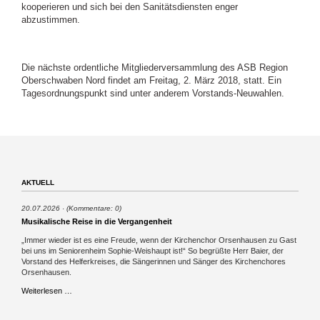
kooperieren und sich bei den Sanitätsdiensten enger
abzustimmen.
Die nächste ordentliche Mitgliederversammlung des ASB Region
Oberschwaben Nord findet am Freitag, 2. März 2018, statt. Ein
Tagesordnungspunkt sind unter anderem Vorstands-Neuwahlen.
AKTUELL
20.07.2026
(Kommentare: 0)
Musikalische Reise in die Vergangenheit
„Immer wieder ist es eine Freude, wenn der Kirchenchor Orsenhausen zu Gast
bei uns im Seniorenheim Sophie-Weishaupt ist!“ So begrüßte Herr Baier, der
Vorstand des Helferkreises, die Sängerinnen und Sänger des Kirchenchores
Orsenhausen.
Musikalische
Weiterlesen …
Reise
in