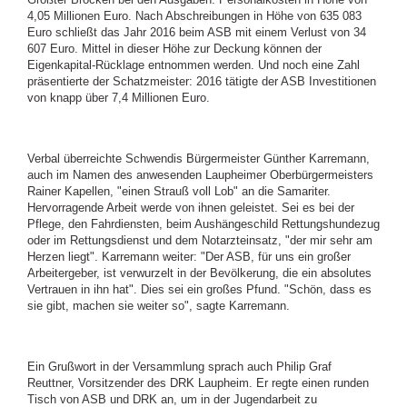
4,05 Millionen Euro. Nach Abschreibungen in Höhe von 635 083
Euro schließt das Jahr 2016 beim ASB mit einem Verlust von 34
607 Euro. Mittel in dieser Höhe zur Deckung können der
Eigenkapital-Rücklage entnommen werden. Und noch eine Zahl
präsentierte der Schatzmeister: 2016 tätigte der ASB Investitionen
von knapp über 7,4 Millionen Euro.
Verbal überreichte Schwendis Bürgermeister Günther Karremann,
auch im Namen des anwesenden Laupheimer Oberbürgermeisters
Rainer Kapellen, "einen Strauß voll Lob" an die Samariter.
Hervorragende Arbeit werde von ihnen geleistet. Sei es bei der
Pflege, den Fahrdiensten, beim Aushängeschild Rettungshundezug
oder im Rettungsdienst und dem Notarzteinsatz, "der mir sehr am
Herzen liegt". Karremann weiter: "Der ASB, für uns ein großer
Arbeitergeber, ist verwurzelt in der Bevölkerung, die ein absolutes
Vertrauen in ihn hat". Dies sei ein großes Pfund. "Schön, dass es
sie gibt, machen sie weiter so", sagte Karremann.
Ein Grußwort in der Versammlung sprach auch Philip Graf
Reuttner, Vorsitzender des DRK Laupheim. Er regte einen runden
Tisch von ASB und DRK an, um in der Jugendarbeit zu