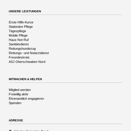
die
Vergangenheit
UNSERE LEISTUNGEN
Navigation
Erste-Hilfe-Kurse
überspringen
Stationäre Pflege
Tagespflege
Mobile Pflege
Haus-Not-Ruf
Sanitätsdienst
Rettungshundezug
Rettungs- und Notarztdienst
Freundeskreis
ASJ Oberschwaben Nord
MITMACHEN & HELFEN
Navigation
Mitglied werden
überspringen
Freiwillig aktiv
Ehrenamtlich engagieren
Spenden
ADRESSE