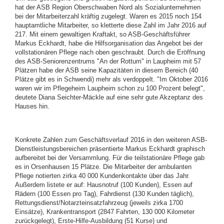
hat der ASB Region Oberschwaben Nord als Sozialunternehmen
bei der Mitarbeiterzahl kräftig zugelegt. Waren es 2015 noch 154
hauptamtliche Mitarbeiter, so kletterte diese Zahl im Jahr 2016 auf
217. Mit einem gewaltigen Kraftakt, so ASB-Geschäftsführer
Markus Eckhardt, habe die Hilfsorganisation das Angebot bei der
vollstationären Pflege nach oben geschraubt. Durch die Eröffnung
des ASB-Seniorenzentrums "An der Rottum" in Laupheim mit 57
Plätzen habe der ASB seine Kapazitäten in diesem Bereich (40
Plätze gibt es in Schwendi) mehr als verdoppelt. "Im Oktober 2016
waren wir im Pflegeheim Laupheim schon zu 100 Prozent belegt",
deutete Diana Seichter-Mäckle auf eine sehr gute Akzeptanz des
Hauses hin.
Konkrete Zahlen zum Geschäftsverlauf 2016 in den weiteren ASB-
Dienstleistungsbereichen präsentierte Markus Eckhardt graphisch
aufbereitet bei der Versammlung. Für die teilstationäre Pflege gab
es in Orsenhausen 15 Plätze. Die Mitarbeiter der ambulanten
Pflege notierten zirka 40 000 Kundenkontakte über das Jahr.
Außerdem listete er auf: Hausnotruf (100 Kunden), Essen auf
Rädern (100 Essen pro Tag), Fahrdienst (130 Kunden täglich),
Rettungsdienst/Notarzteinsatzfahrzeug (jeweils zirka 1700
Einsätze), Krankentransport (2847 Fahrten, 130 000 Kilometer
zurückgelegt), Erste-Hilfe-Ausbildung (51 Kurse) und