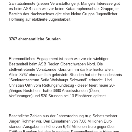
Sanitätsdienste (sieben Veranstaltungen). Mangels Interesse gibt
es beim ASB nach wie vor keine Katastrophenschutz-Gruppe, im
Bereich des Nachwuchses gibt eine kleine Gruppe Jugendlicher
Hoffnung auf etablierte Jugendarbeit.
3767 ehrenamtliche Stunden
Ehrenamtliches Engagement ist nach wie vor ein wichtiger
Bestandteil beim ASB Region Oberschwaben Nord. Die
stellvertretende Vorsitzende Klara Grimm dankte hierfür allen.
Allein 3767 ehrenamtlich geleistete Stunden hat der Freundeskreis
"Seniorenzentrum Sofie Weishaupt Schwendi" erbracht. Und
Christian Orth vom Rettungshundezug - dieser feiert heuer 20-
jähriges Bestehen - hatte 3880 Arbeitsstunden (Üben,
Vorführungen) und 520 Stunden bei 13 Einsätzen gelistet.
Beachtliche Zahlen aus der Jahresrechnung trug Schatzmeister
Jürgen Rohmer vor. Den Einnahmen von 7,08 Millionen Euro
standen Ausgaben in Höhe von 6,48 Millionen Euro gegenüber.
Größter Brocken bei den Ausgaben: Personalkosten in Höhe von