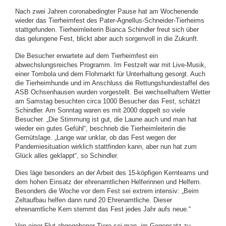
Nach zwei Jahren coronabedingter Pause hat am Wochenende
wieder das Tierheimfest des Pater-Agnellus-Schneider-Tierheims
stattgefunden. Tierheimleiterin Bianca Schindler freut sich über
das gelungene Fest, blickt aber auch sorgenvoll in die Zukunft.
Die Besucher erwartete auf dem Tierheimfest ein
abwechslungsreiches Programm. Im Festzelt war mit Live-Musik,
einer Tombola und dem Flohmarkt für Unterhaltung gesorgt. Auch
die Tierheimhunde und im Anschluss die Rettungshundestaffel des
ASB Ochsenhausen wurden vorgestellt. Bei wechselhaftem Wetter
am Samstag besuchten circa 1000 Besucher das Fest, schätzt
Schindler. Am Sonntag waren es mit 2000 doppelt so viele
Besucher. „Die Stimmung ist gut, die Laune auch und man hat
wieder ein gutes Gefühl“, beschrieb die Tierheimleiterin die
Gemütslage. „Lange war unklar, ob das Fest wegen der
Pandemiesituation wirklich stattfinden kann, aber nun hat zum
Glück alles geklappt“, so Schindler.
Dies läge besonders an der Arbeit des 15-köpfigen Kernteams und
dem hohen Einsatz der ehrenamtlichen Helferinnen und Helfern.
Besonders die Woche vor dem Fest sei extrem intensiv: „Beim
Zeltaufbau helfen dann rund 20 Ehrenamtliche. Dieser
ehrenamtliche Kern stemmt das Fest jedes Jahr aufs neue.“
Von einer Flut abgegebener Tiere sei man, im Gegensatz zu