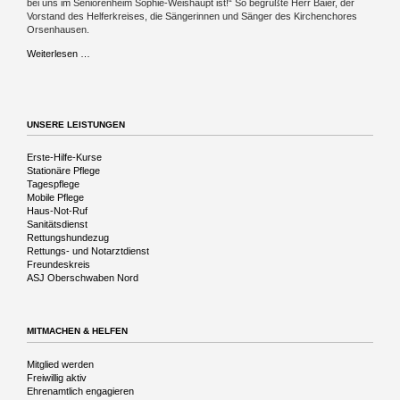
bei uns im Seniorenheim Sophie-Weishaupt ist!“ So begrüßte Herr Baier, der
Vorstand des Helferkreises, die Sängerinnen und Sänger des Kirchenchores
Orsenhausen.
Musikalische
Weiterlesen …
Reise
in
die
Vergangenheit
UNSERE LEISTUNGEN
Navigation
Erste-Hilfe-Kurse
überspringen
Stationäre Pflege
Tagespflege
Mobile Pflege
Haus-Not-Ruf
Sanitätsdienst
Rettungshundezug
Rettungs- und Notarztdienst
Freundeskreis
ASJ Oberschwaben Nord
MITMACHEN & HELFEN
Navigation
Mitglied werden
überspringen
Freiwillig aktiv
Ehrenamtlich engagieren